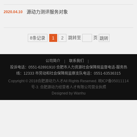
密、科学严谨”的生命线。 公司前身为合肥市党政领导
干部考试...
源动力测评服务对象
2020.04.10
跳转至
页
8条记录
1
2
公司简介
联系我们
|
|
投诉电话：0551-62891910 合肥市人力资源社会保障局监督电话-服务热
线：12333 市劳动和社会保障局监察支队电话：0551-63536315
Copyright © 2018合肥源动力人才All Rights Reserved.
皖ICP备05011114
号-3.
合肥源动力经营者人才有限公司营业执照
Designed by
Wanhu