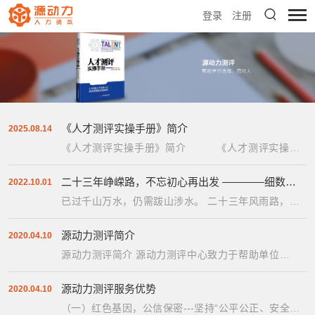
登录
注册
《人才测评实操手册》简介
2025.08.14
《人才测评实操手册》简介 《人才测评实操手
册》是由郑孝领、朱晓红编著，中国发展...
二十三年峥嵘路，不忘初心再出发 ————细数源动力测评发展历程
2022.10.01
已过千山万水，仍需跋山涉水。 二十三年风雨路，回
顾合肥源动力测评走过的这些年，不忘初心、坚守梦
想、创新发展...
源动力测评简介
2020.04.10
源动力测评简介 源动力测评中心致力于帮助单位选准
用对人。测评中心拥有完整的人才测评系统，以优质的
服务...
源动力测评服务优势
2020.04.10
（一）红色基因，公信保密---坚持“公平公正、安全保