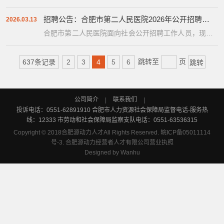
日正式成立,医院占地面积6.23万平方米,规划床位1000
张。...
招聘公告：合肥市第二人民医院2026年公开招聘工作人员
2026.03.13
合肥市第二人民医院面向社会公开招聘工作人员，现将
有关事项公告如下： 一、招聘原则 （一）坚持面向社
会、公开招...
跳转至
页
637条记录
2
3
4
5
6
公司简介
联系我们
|
|
投诉电话：0551-62891910 合肥市人力资源社会保障局监督电话-服务热
线：12333 市劳动和社会保障局监察支队电话：0551-63536315
Copyright © 2018合肥源动力人才All Rights Reserved.
皖ICP备05011114
号-3.
合肥源动力经营者人才有限公司营业执照
Designed by
Wanhu