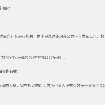
活动的；
达面向社会进行招聘，由中晟卓达组织在公共平台发布公告、
以“姓名+学历+
岗位名称”方式命名投递）。
间长期有效。
格复审的人员，需在规定的时间内携带本人正式有效身份证原件及