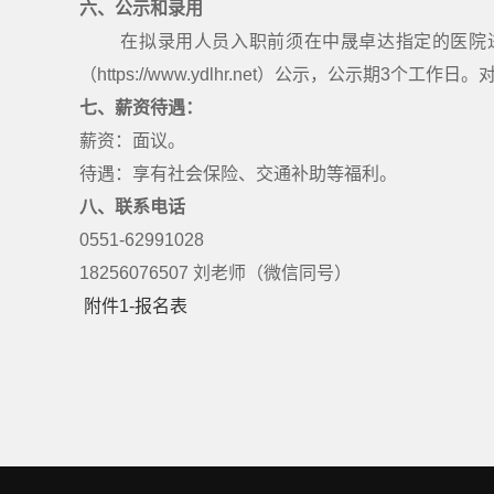
六
、
公示和录用
在拟录用人员入职前须在中晟卓达指定的医院
（
https://www.ydlhr.net）
公示，公示期3个工作日。
七、薪资待遇：
薪资：面议。
待遇：享有社会保险、交通补助等福利。
八、
联系
电话
0551-62991028
18256076507 刘老师（微信同号）
附件1-报名表