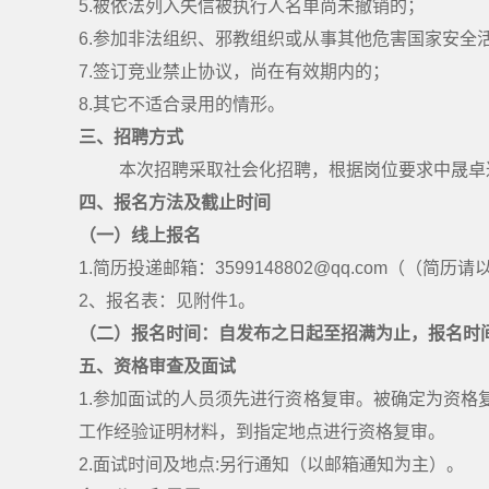
5.被依法列入失信被执行人名单尚未撤销的；
6.参加非法组织、邪教组织或从事其他危害国家安全
7.签订竞业禁止协议，尚在有效期内的；
8.其它不适合录用的情形。
三
、招聘方式
本次招聘采取社会化招聘，根据岗位要求中晟卓
四、
报名方法及截止时间
（
一
）
线上报名
1.
简历投递邮箱：
3599148802@qq.com（（简历请
2、报名表：见附件1。
（
二
）
报名时间：自发布之日起至招满为止，报名时
五
、资格审查及面试
1.参加面试的人员须先进行资格复审。被确定为资
工作经验证明材料，到指定地点进行资格复审。
2.
面试时间及地点
:另行通知
（以邮箱通知为主）。