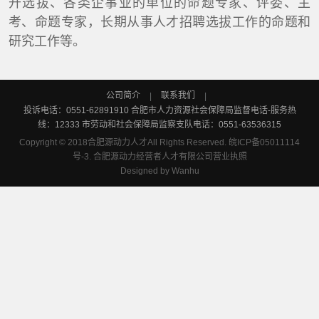
开选拔、各类企事业的单位的命题专家、评委、主
考、命题专家，长期从事人才招聘选拔工作的命题和
研究工作等。
公司简介
联系我们
|
|
投诉电话：0551-62891910 合肥市人力资源社会保障局监督电话-服务热
线：12333 市劳动和社会保障局监察支队电话：0551-63536315
Copyright © 2018合肥源动力人才All Rights Reserved.
皖ICP备05011114
号-3.
合肥源动力经营者人才有限公司营业执照
Designed by
Wanhu